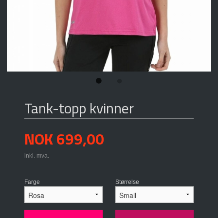
Tank-topp kvinner
Pris
NOK
699,00
inkl. mva.
Farge
Størrelse