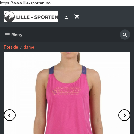
Gå
https://www.lille-sporten.no
til
innholdet
Meny
Forside
dame
Prev
N