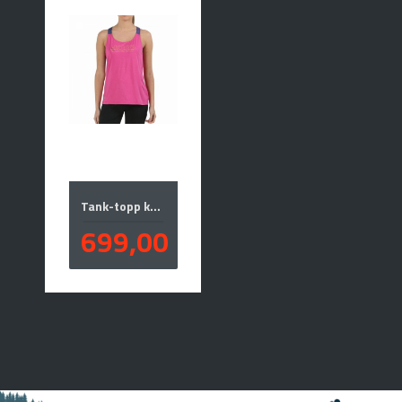
Tank-topp kvinner
Pris
699,00
inkl.
mva.