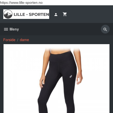
Gå
https://www.lille-sporten.no
til
innholdet
Meny
Forside
dame