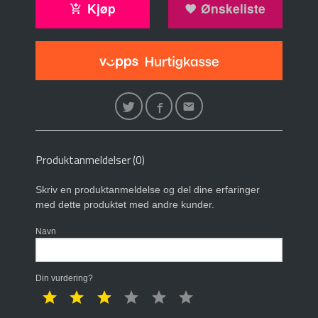
Kjøp
Ønskeliste
Produktanmeldelser (0)
Skriv en produktanmeldelse og del dine erfaringer
med dette produktet med andre kunder.
Navn
Din vurdering?
1 star
2 star
3 star
4 star
5 star
6 star