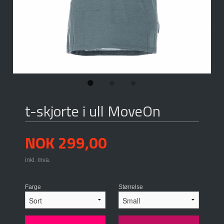
t-skjorte i ull MoveOn
Pris
NOK
299,00
inkl. mva.
Farge
Størrelse