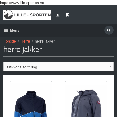
Gå
https://www.lille-sporten.no
til
innholdet
Meny
Forside
Herre
herre jakker
herre jakker