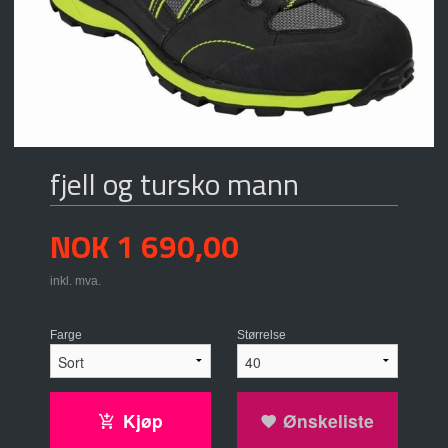
fjell og tursko mann
Pris
NOK
1 690,00
inkl. mva.
Farge
Størrelse
Kjøp
Ønskeliste