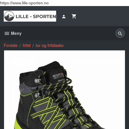
Gå
https://www.lille-sporten.no
til
innholdet
Meny
Forside
fritid
tur og fritidssko