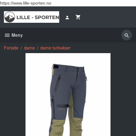
Gå
https://www.lille-sporten.no
til
innholdet
Meny
Forside
dame
dame turbukser