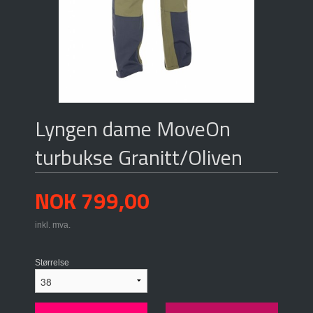
Lyngen dame MoveOn
turbukse Granitt/Oliven
Pris
NOK
799,00
inkl. mva.
Størrelse