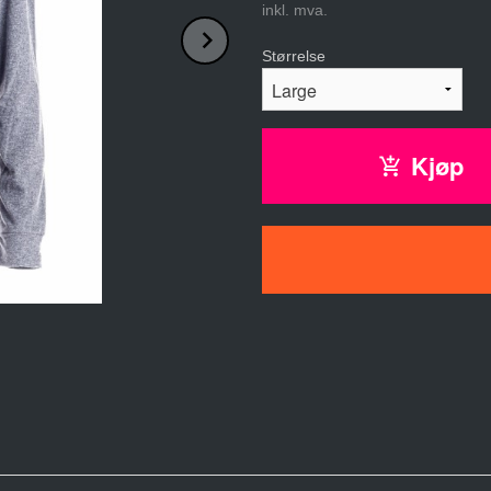
inkl. mva.
Next
Størrelse
Kjøp