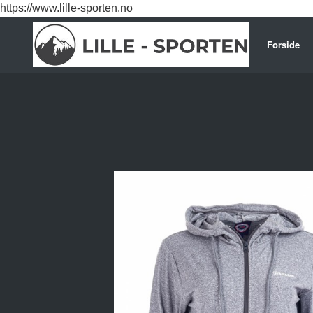
Gå
https://www.lille-sporten.no
til
innholdet
Forside