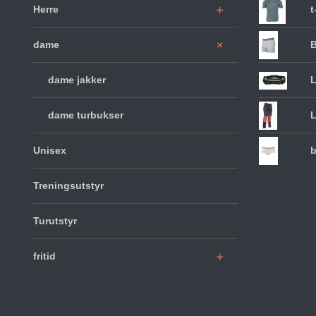
Herre
t
dame
B
dame jakker
L
dame turbukser
Unisex
b
Treningsutstyr
Turutstyr
fritid