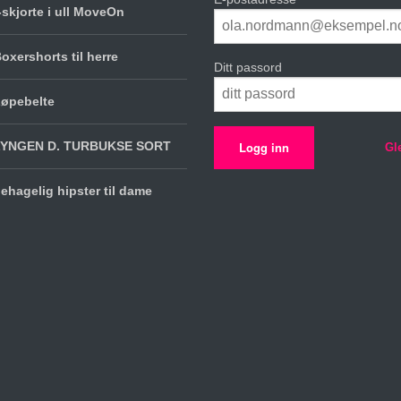
-skjorte i ull MoveOn
oxershorts til herre
Ditt passord
øpebelte
LYNGEN D. TURBUKSE SORT
Gl
ehagelig hipster til dame