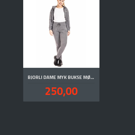
BJORLI DAME MYK BUKSE MØRK
Pris
250,00
inkl.
mva.